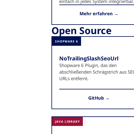
einfach in jedes System integrierbar.
Mehr erfahren →
Open Source
SHOPWARE 6
NoTrailingSlashSeoUrl
Shopware 6 Plugin, das den
abschließenden Schrägstrich aus SE
URLs entfernt.
GitHub →
JAVA LIBRARY