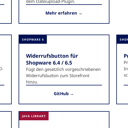
dem Dateiupload-Plugin.
Mehr erfahren →
SHOPWARE 6
SHO
Widerrufsbutton für
P
Shopware 6.4 / 6.5
P
O-
In
Fügt den gesetzlich vorgeschriebenen
sc
Widerrufsbutton zum Storefront
hinzu.
GitHub →
JAVA LIBRARY