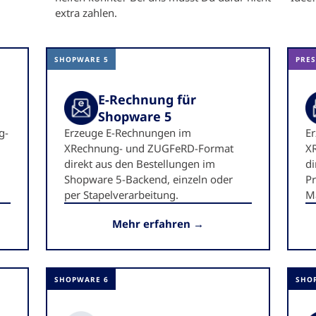
extra zahlen.
SHOPWARE 5
PRE
E-Rechnung für
Shopware 5
g-
Erzeuge E-Rechnungen im
E
XRechnung- und ZUGFeRD-Format
X
direkt aus den Bestellungen im
di
Shopware 5-Backend, einzeln oder
Pr
per Stapelverarbeitung.
Ma
Mehr erfahren →
SHOPWARE 6
SHO